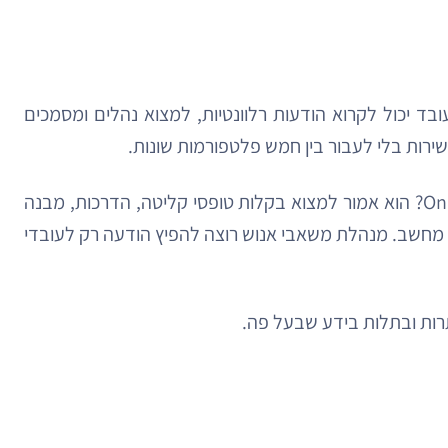
ד יכול לקרוא הודעות רלוונטיות, למצוא נהלים ומסמכים
ירות בלי לעבור בין חמש פלטפורמות שונות.
במילים אחרות, אינטראנט ארגוני טוב לא רק “מציג מידע”. הוא מחבר בין מידע, פעולה והקשר. עובד חדש צריך Onboarding? הוא אמור למצוא בקלות טופסי קליטה, הדרכות, מבנה
 מחשב. מנהלת משאבי אנוש רוצה להפיץ הודעה רק לעובדי
תרות ובתלות בידע שבעל פה.