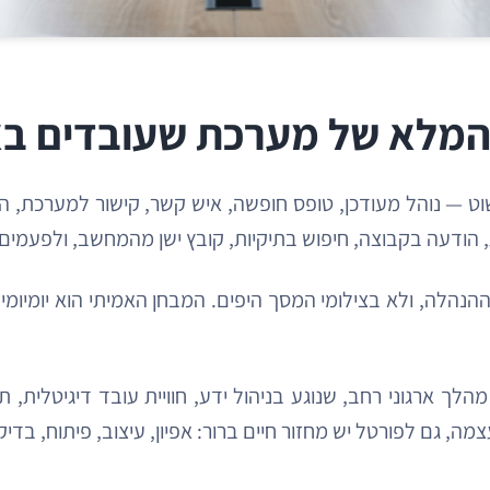
ם המלא של מערכת שעובדים ב
שוט — נוהל מעודכן, טופס חופשה, איש קשר, קישור למערכת, 
הודעה בקבוצה, חיפוש בתיקיות, קובץ ישן מהמחשב, ולפעמים ג
נהלה, ולא בצילומי המסך היפים. המבחן האמיתי הוא יומיומי:
סיבה שפיתוח פורטל ארגוני אינו עוד פרויקט IT. זהו מהלך ארגוני רחב, שנוגע בניהול יד
, גם לפורטל יש מחזור חיים ברור: אפיון, עיצוב, פיתוח, בד