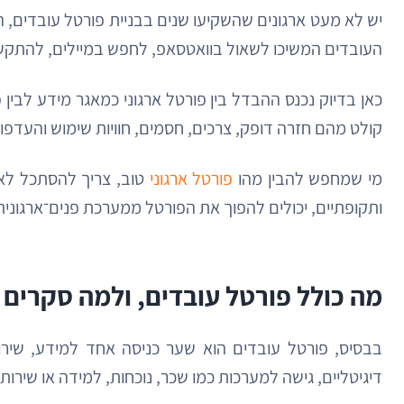
יש לא מעט ארגונים שהשקיעו שנים בבניית פורטל עובדים, הע
העובדים המשיכו לשאול בוואטסאפ, לחפש במיילים, להתקשר ל-HR או לשמור מסמכים בתיקיות פרטיות. במילים אחרות, הפורטל היה שם, אבל העבודה האמיתית ז
כאן בדיוק נכנס ההבדל בין פורטל ארגוני כמאגר מידע לבין
קולט מהם חזרה דופק, צרכים, חסמים, חוויות שימוש והעדפות
מי שמחפש להבין מהו
פורטל ארגוני
טוב, צריך להסתכל לא 
ותקופתיים, יכולים להפוך את הפורטל ממערכת פנים־ארגונית ס
מה כולל פורטל עובדים, ולמה סקרים
בבסיס, פורטל עובדים הוא שער כניסה אחד למידע, שירותי
דיגיטליים, גישה למערכות כמו שכר, נוכחות, למידה או שירו