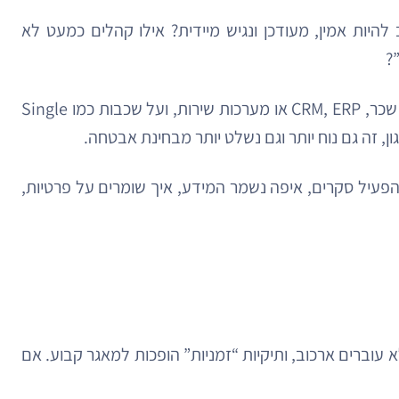
יות אמין, מעודכן ונגיש מיידית? אילו קהלים כמעט לא
?
רק אחרי שממפים את זה נכון, אפשר לדבר ברצינות על פיתוח פורטל ארגוני, על מערכת ניהול ידע, על אינטגרציה עם HR, שכר, CRM, ERP או מערכות שירות, ועל שכבות כמו Single
להפעיל סקרים, איפה נשמר המידע, איך שומרים על פרטיות,
וברים ארכוב, ותיקיות “זמניות” הופכות למאגר קבוע. אם