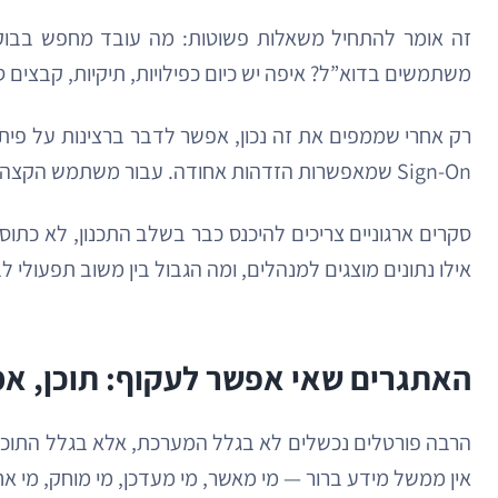
זה אומר להתחיל משאלות פשוטות: מה עובד מחפש בבוקר? 
משתמשים בדוא”ל? איפה יש כיום כפילויות, תיקיות, קבצים 
Sign-On שמאפשרות הזדהות אחודה. עבור משתמש הקצה, SSO פשוט אומר פחות סיסמאות וכניסה חלקה יותר. עבור הארגון, זה גם נוח יותר וגם נשלט יותר מבחינת אבטחה.
סקרים ארגוניים צריכים להיכנס כבר בשלב התכנון, לא כתוס
אילו נתונים מוצגים למנהלים, ומה הגבול בין משוב תפעולי לבי
האתגרים שאי אפשר לעקוף: תוכן, אמ
הרבה פורטלים נכשלים לא בגלל המערכת, אלא בגלל התוכן. 
אין ממשל מידע ברור — מי מאשר, מי מעדכן, מי מוחק, מי 