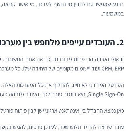
ברגע שאפשר גם להבין מי נחשף לעדכון, מי אישר קריאה, ו
במשמעות.
2. העובדים עייפים מלחפש בין מערכות
זו אולי הסיבה הכי פחות מדוברת, וכנראה אחת החשובות. עו
CRM, ERP ועוד יישומים מקומיים של היחידה שלו. כל מערכת בנפרד יכולה להיות טובה, אבל החוויה המצטברת לעובד היא לעיתים בליל של כניסות, סיסמאות, קישורים ותפריטים.
הפורטל המודרני לא חייב להחליף את כל המערכות האלה. לר
Single Sign-On, היא דוגמה טובה לכך: העובד מזדהה פעם אחת ומגיע לשירותים הרלוונטיים בלי להתחיל את כל הדרך מחדש בכל מערכת.
כאן נמצא ההבדל בין אינטראנט ארגוני ישן לבין פיתוח פורטל
עובד שרוצה להוריד תלוש שכר, לעדכן פרטים, להגיש בקשת 