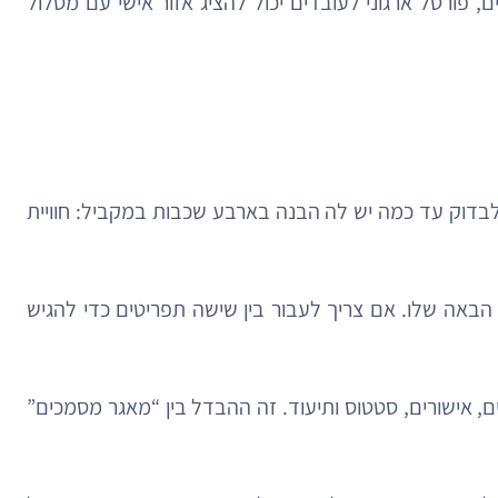
פורטל ארגוני לעובדים יכול להציג אזור אישי עם מסלול
לבדוק עד כמה יש לה הבנה בארבע שכבות במקביל: חוויית
הבאה שלו. אם צריך לעבור בין שישה תפריטים כדי להגיש
להפוך טופס PDF ישן לתהליך דיגיטלי עם שדות חכמים, אישורים, סטטוס ותיעוד. זה ההבדל בין “מאגר מסמכים”