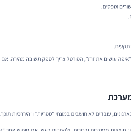
ורים וטפסים.
.
נתקעים.
ל “איפה עושים את זה?”, הפורטל צריך לספק תשובה מהירה. 
מערכת
בארגונים, עובדים לא חושבים במונחי “ספריות” ו”היררכיות תוכ
יג תוצאות מסודרות וברורות, ולהפחית רעש. אם חיפוש אחר “נ