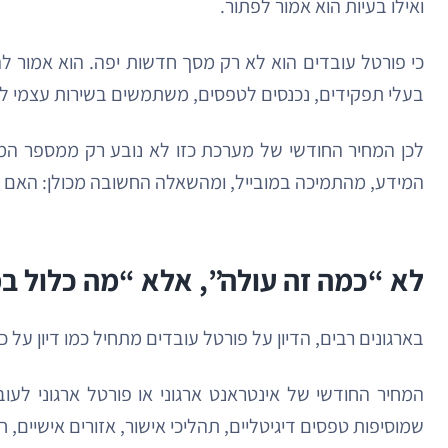
ואילו בעיות הוא אמור לפתור.
כי פורטל עובדים הוא לא רק מסך חדשות יפה. הוא אמור לה
בעלי תפקידים, נכנסים לטפסים, משתמשים בשירות עצמי לעוב
לכן המחיר החודשי של מערכת כזו לא נובע רק ממספר המ
המידע, מהתמיכה במובייל, ומהשאלה החשובה מכולן: האם 
לא “כמה זה עולה”, אלא “מה כלול ב
בארגונים רבים, הדיון על פורטל עובדים מתחיל כמו דיון על כל מערכת SaaS אחרת: כמה משתמשים, מה העלות לחודש, ומה מקבלים בחבילה. זו התחלה לגי
המחיר החודשי של אינטראנט ארגוני או פורטל ארגוני לעו
שמוסיפות טפסים דיגיטליים, תהליכי אישור, אזורים אישיים, חיבור למערכות שכר, HR, ERP או CRM, ניהול מסמכים, למידה ארגונית, ניה