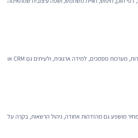
 דפי תוכן, חיפוש, חוויית משתמש, ושפה עיצובית שמתאימה
כדי שהפורטל לא יהיה רק “שער עם קישורים”, הוא צריך להתחבר למערכות קיימות: משאבי אנוש, שכר, נוכחות, קריאות שירות, מערכות מסמכים, למידה ארגונית, ולעיתים גם CRM או
ן המחיר מושפע גם מהזדהות אחודה, ניהול הרשאות, בקרה על